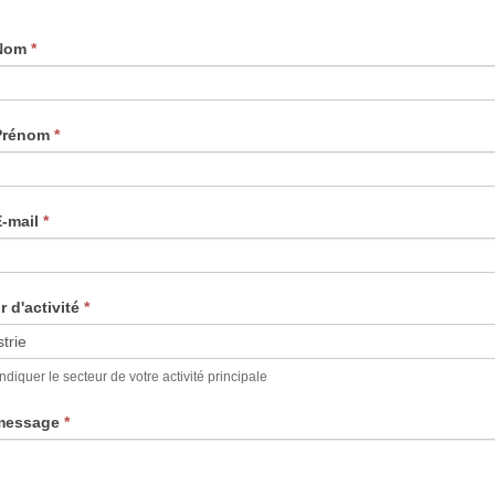
 Nom
*
 Prénom
*
E-mail
*
r d'activité
*
indiquer le secteur de votre activité principale
 message
*