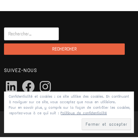
Rechercher :
SUIVEZ-NOUS
LinkedIn
Facebook
Instagram
Confidentialité et cookies : ce site utilise des cookies. En continuant
à naviguer sur ce site, vous acceptez que nous en utilisions.
Pour en savoir plus, y compris sur la façon de contrôler les cookies,
reportez-vous à ce qui suit :
Politique de confidentialité
©2019 Visit.Digital -
Mentions Légales
-
Politique de confidentialité
-
agence web toulouse